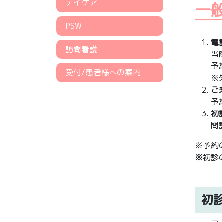
デイケア
一
PSW
電
訪問看護
当
予
受付/患者様への案内
※
ご
予
初
問
※予約
※
初診
初