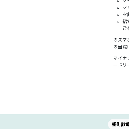
マ
マ
お
紹
ご
※スマ
※当院
マイナ
ードリ
柵町診