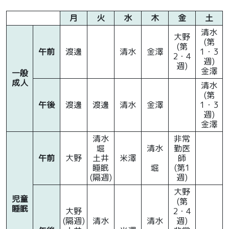
月
火
水
木
金
土
清水
大野
(第
(第
午前
渡邊
清水
金澤
1・3
2・4
週)
週)
金澤
一般
成人
清水
(第
午後
渡邊
渡邊
清水
金澤
1・3
週)
金澤
清水
非常
堀
清水
勤医
午前
大野
土井
米澤
師
睡眠
堀
(第1
(隔週)
週)
大野
児童
(第
睡眠
大野
2・4
(隔週)
清水
清水
週)