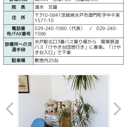
院 長
清水 文雄
〒310-0841茨城県水戸市酒門町字中千束
住 所
1577-10
電話番
029-240-1060（代表） / 029-240-
号/FAX番号
1586
水戸駅北口3番バス乗り場から 関東鉄道
診療所への交
バス「けやき台団地行き」に乗車。「けや
通手段
き台入口」で下車
駐車場
敷地内25台