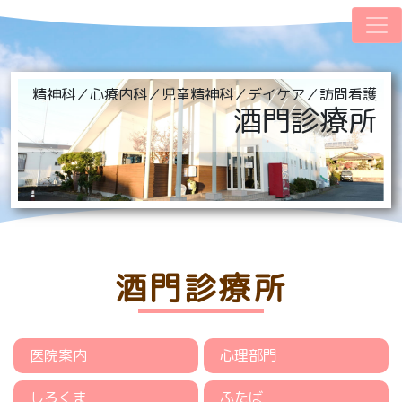
精神科／心療内科／児童精神科／デイケア／訪問看護
酒門診療所
酒門診療所
医院案内
心理部門
しろくま
ふたば