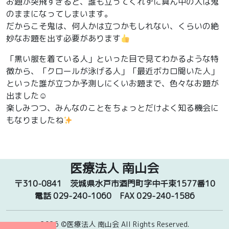
お題が突飛すぎると、誰も立ってくれずに真ん中の人は鬼
のままになってしまいます。
だからこそ鬼は、何人かは立つかもしれない、くらいの絶
妙なお題を出す必要があります
「黒い服を着ている人」といった目で見てわかるような特
徴から、「クロールが泳げる人」「最近ボカロ聞いた人」
といった誰が立つか予測しにくいお題まで、色々なお題が
出ました☺
楽しみつつ、みんなのことをちょっとだけよく知る機会に
もなりましたね
医療法人 南山会
〒310-0841
茨城県水戸市酒門町字中千束1577番10
電話 029-240-1060
FAX 029-240-1586
2026 ©医療法人 南山会
All Rights Reserved.