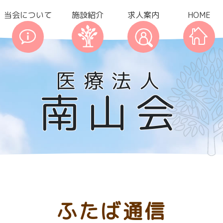
当会について
施設紹介
求人案内
HOME
医療法人
南山会
ふたば通信