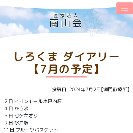
医療法人
南山会
しろくま ダイアリー
【7月の予定】
投稿日: 2024年7月2日[酒門診療所]
２日 イオンモール水戸内原
４日 かき氷
５日 七夕かざり
９日 水戸駅
11日 フルーツバスケット