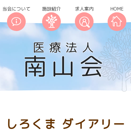
当会について
施設紹介
求人案内
HOME
医療法人
南山会
しろくま ダイアリー