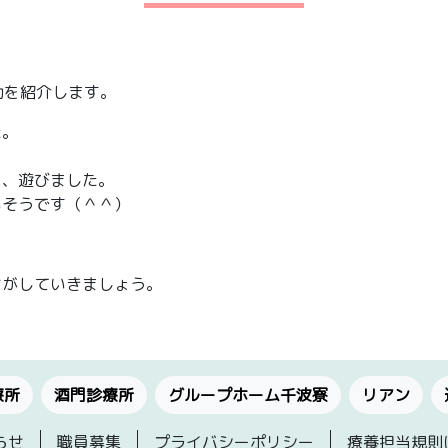
動を紹介します。
た。
に、遊びました。
いそうです（＾＾）
さがしていきましょう。
療所
酒門診療所
グループホーム千波寮
リアン
らせ
職員募集
プライバシーポリシー
療養担当規則