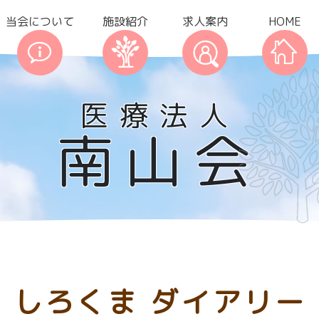
当会について
施設紹介
求人案内
HOME
医療法人
南山会
しろくま ダイアリー