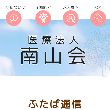
当会について
施設紹介
求人案内
HOME
医療法人
南山会
ふたば通信