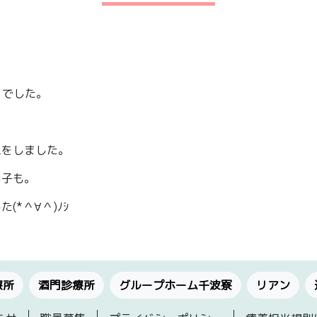
』でした。
ムをしました。
る子も。
*＾∀＾)ﾉｼ
療所
酒門診療所
グループホーム千波寮
リアン