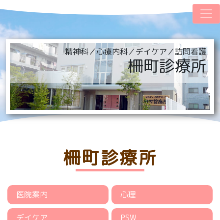
精神科／心療内科／デイケア／訪問看護
柵町診療所
柵町診療所
医院案内
心理
デイケア
PSW