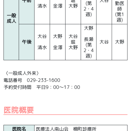
午前
堀
大谷
(第
勤医
清水
金澤
大野
2・4
師
週)
(第1
一般
週)
成人
大野
大谷
大野
大谷
長瀬
午後
堀
大谷
大野
(第
清水
金澤
大野
2・4
週)
〈一般成人外来〉
電話番号 029-233-1600
予約受付時間 平日9：00～17：00
医院概要
医院名
医療法人南山会 柵町診療所