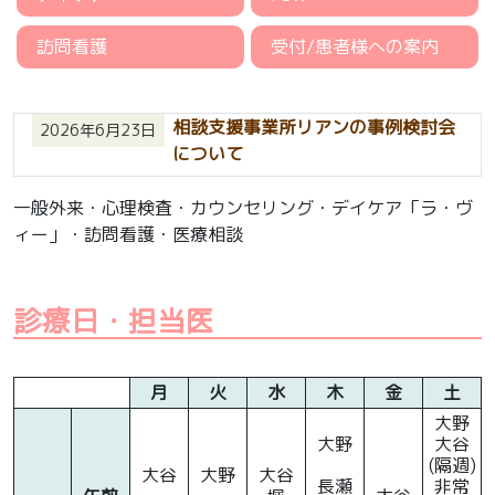
訪問看護
受付/患者様への案内
相談支援事業所リアンの事例検討会
2026年6月23日
について
一般外来・心理検査・カウンセリング・デイケア「ラ・ヴ
ィー」・訪問看護・医療相談
診療日・担当医
月
火
水
木
金
土
大野
大野
大谷
(隔週)
大谷
大野
大谷
長瀬
非常