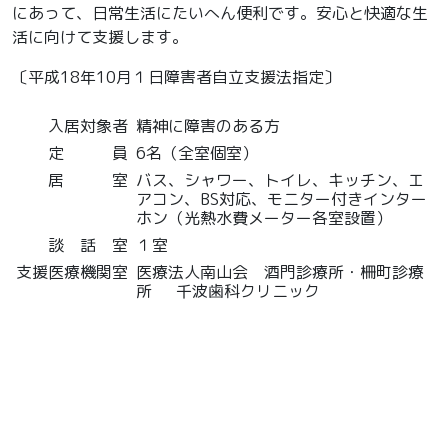
にあって、日常生活にたいへん便利です。安心と快適な生
活に向けて支援します。
〔平成18年10月１日障害者自立支援法指定〕
入居対象者
精神に障害のある方
定 員
6名（全室個室）
居 室
バス、シャワー、トイレ、キッチン、エ
アコン、BS対応、モニター付きインター
ホン（光熱水費メーター各室設置）
談 話 室
１室
支援医療機関室
医療法人南山会 酒門診療所・柵町診療
所 千波歯科クリニック