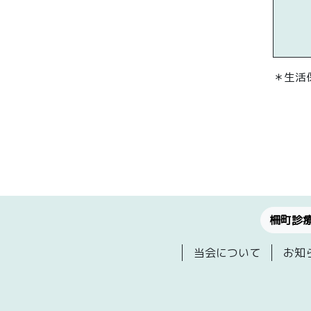
＊生活
柵町診
当会について
お知