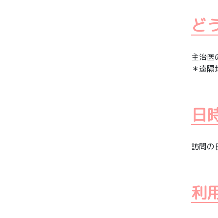
ど
主治医
＊遠隔
日
訪問の
利