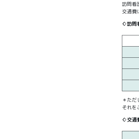
訪問看
交通費
♢訪問
＊ただ
それを
♢交通