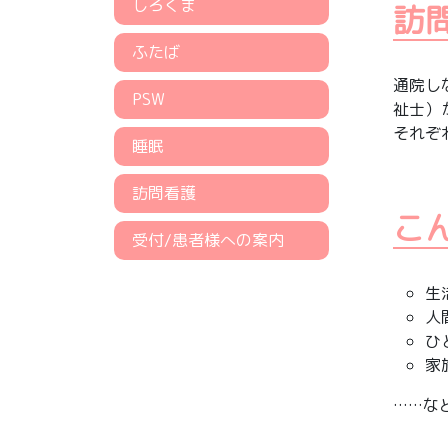
しろくま
訪
ふたば
通院し
PSW
祉士）
それぞ
睡眠
訪問看護
こ
受付/患者様への案内
生
人
ひ
家
……な